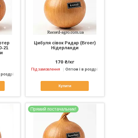
ртер
Цибуля сівок Радар (Broer)
0-21
Нідерланди
ди
170 ₴/кг
Під замовлення
Оптом і в роздріб
 роздріб
Купити
Прямий постачальник!