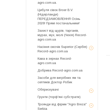
agro.com.ua.
Цибуля сівок Broer B.V.
(Нідерланди)
ПЕРЕДЗАМОВЛЕННЯ Осінь
2026! Прямі постачальники!
Захист від щурів, тарганів,
мурах, мух, молі (Чехія) Record-
agro.com.ua
Насіння овочів Superior (Сербія)
Record-agro.com.ua
Кава в зернах Record-
agro.com.ua
Добрива Record-agro.com.ua
Засоби для вигрібних ям та
септиків Доктор Робик
Обприскувачі
Грунти (торф'яні субстрати)
Троянди від фірми "Agro Breza"
Serbia