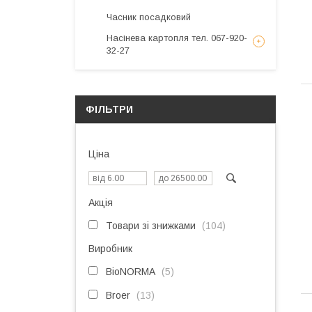
Часник посадковий
Насінева картопля тел. 067-920-
32-27
ФІЛЬТРИ
Ціна
Акція
Товари зі знижками
104
Виробник
BioNORMA
5
Broer
13