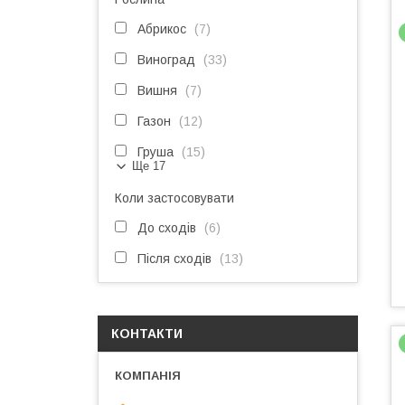
Абрикос
7
Виноград
33
Вишня
7
Газон
12
Груша
15
Ще 17
Коли застосовувати
До сходів
6
Після сходів
13
КОНТАКТИ