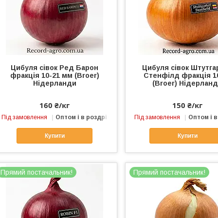
Цибуля сівок Ред Барон
Цибуля сівок Штутга
фракція 10-21 мм (Broer)
Стенфілд фракція 1
Нідерланди
(Broer) Нідерлан
160 ₴/кг
150 ₴/кг
Під замовлення
Оптом і в роздріб
Під замовлення
Оптом і в
Купити
Купити
Прямий постачальник!
Прямий постачальник!