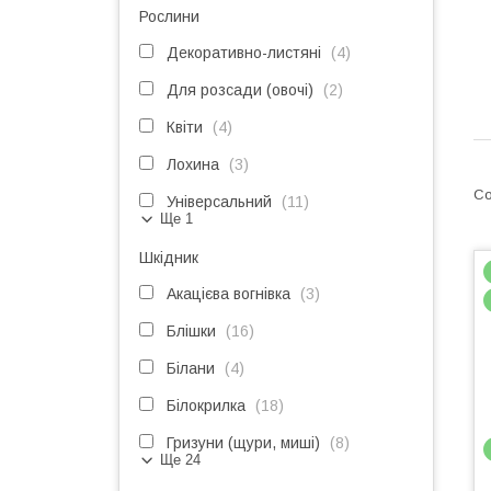
Рослини
Декоративно-листяні
4
Для розсади (овочі)
2
Квіти
4
Лохина
3
Універсальний
11
Ще 1
Шкідник
Акацієва вогнівка
3
Блішки
16
Білани
4
Білокрилка
18
Гризуни (щури, миші)
8
Ще 24