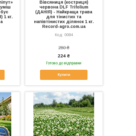
ліпут»
Вівсяниця (костриця)
суміш
червона DLF Trifolium
ебує
(ДАНІЯ) - Найкраща трава
 1 кг.
для тінистих та
ua
напівтінистих ділянок 1 кг.
Record-agro.com.ua
0084
280 ₴
224 ₴
Готово до відправки
Купити