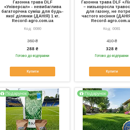
Газонна трава DLF
Газонна трава DLF «Лі
«Універсал» - невибаглива
– низькоросла траво
багаторічна суміш для будь-
для газону, не потр
якої ділянки (ДАНІЯ) 1 кг.
частого косіння (ДАНІЯ)
Record-agro.com.ua
Record-agro.com.
0080
0081
360 ₴
410 ₴
288 ₴
328 ₴
Готово до відправки
Готово до відправки
Купити
Купити
Подарунок
Подарунок