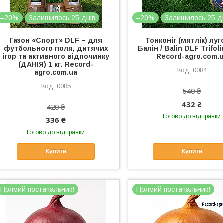
–20%
Залишилось 25 днів
–20%
Залишилось 25 д
Газон «Спорт» DLF – для
Тонконіг (мятлік) лу
футбольного поля, дитячих
Балін / Balin DLF Trifoli
ігор та активного відпочинку
Record-agro.com.
(ДАНІЯ) 1 кг. Record-
0084
agro.com.ua
0085
540 ₴
432 ₴
420 ₴
Готово до відправки
336 ₴
Готово до відправки
Купити
Купити
Прямий постачальник!
Прямий постачальник!