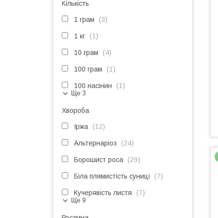
Кількість
1 грам
3
1 кг
1
10 грам
4
100 грам
1
100 насінин
1
Ще 3
Хвороба
Іржа
12
Альтернаріоз
24
Борошист роса
29
Біла плямистість суниці
7
Кучерявість листя
7
Ще 9
Рослина