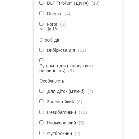
DLF Trifolium (Данія)
19
Dunger
4
Forte
5
Ще 18
Спосіб дії
Вибіркова дія
13
Суцільна дія (знищує всю
рослинність)
8
Особливість
Для діток (м'який)
4
Зносостійкий
6
Невибагливий
15
Низькорослий
5
Футбольний
3