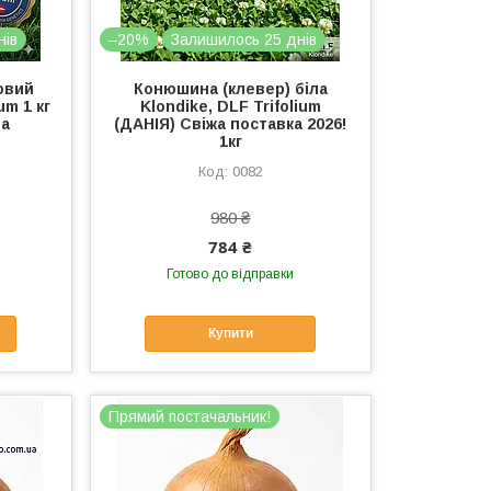
нів
–20%
Залишилось 25 днів
говий
Конюшина (клевер) біла
um 1 кг
Klondike, DLF Trifolium
ua
(ДАНІЯ) Свіжа поставка 2026!
1кг
0082
980 ₴
784 ₴
Готово до відправки
Купити
Прямий постачальник!