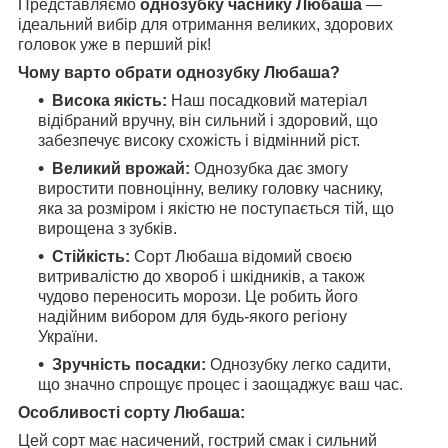
Представляємо
однозубку часнику Любаша
—
ідеальний вибір для отримання великих, здорових
головок уже в перший рік!
Чому варто обрати однозубку Любаша?
Висока якість:
Наш посадковий матеріал
відібраний вручну, він сильний і здоровий, що
забезпечує високу схожість і відмінний ріст.
Великий врожай:
Однозубка дає змогу
виростити повноцінну, велику головку часнику,
яка за розміром і якістю не поступається тій, що
вирощена з зубків.
Стійкість:
Сорт Любаша відомий своєю
витривалістю до хвороб і шкідників, а також
чудово переносить морози. Це робить його
надійним вибором для будь-якого регіону
України.
Зручність посадки:
Однозубку легко садити,
що значно спрощує процес і заощаджує ваш час.
Особливості сорту Любаша:
Цей сорт має насичений, гострий смак і сильний