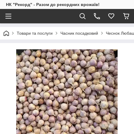
НК "Рекорд" - Разом до рекордних врожаїв!
Товари та послуги
Часник посадковий
Чеснок Любаш