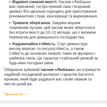
Відмінні смакові якості.
Часник «Любаша»
має приємний, гостро-пряний смак і яскравий
аромат. Він ідеально підходить для приготування
різноманітних страв, консервації та маринування.
Тривале зберігання.
Завдяки міцним
покривним лускам, цей часник може зберігатися
без втрати якості до 10–11 місяців, що є великою
перевагою для домашнього господарства.
Надзвичайна стійкість.
Сорт демонструє
високу морозо- та посухостійкість, а також
стійкість до основних хвороб, таких як фузаріоз і
шийкова гниль. Це гарантує стабільний урожай за
будь-яких погодних умов.
Обираючи зубковий
часник «Любаша»
, ви отримуєте
надійний посадковий матеріал і гарантію багатого
врожаю, який буде радувати вас своїм смаком та
якістю цілий рік.
Приховати