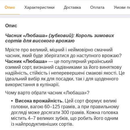
Опис
Характеристики
Доставка
Оплата
Умови п
Опис
Часник «Любаша» (зубковий): Король зимових
сортів для високого врожаю
Мрієте про великий, міцний і неймовірно смачний
часник, який буде зберігатися до наступного врожаю?
Часник «Любаша»
— це популярний український
озимий сорт, визнаний садівниками за його виняткову
надійність, стійкість і неперевершені смакові якості. Це
ідеальний вибір як для посадки, так і для щоденного
використання в кулінарії.
Чому варто обрати часник «Любаша»?
Висока врожайність.
Цей сорт формує великі
головки, вагою 60–125 грамів, а при правильному
догляді може досягати 300 грамів. Кожна головка
містить 4–7 великих зубків, що робить його одним
із найпродуктивніших сортів.