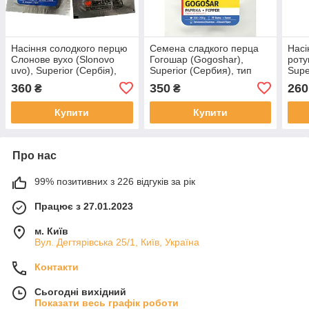
Насіння солодкого перцю
Семена сладкого перца
Насі
Слонове вухо (Slonovo
Гогошар (Gogoshar),
роту
uvo), Superior (Сербія),
Superior (Сербия), тип
Supe
Еліта — великоплідний,
Ратунда — очень
Гог
360
350
260
₴
₴
м’ясистий 10 г
толстостенный, мясистый
м'яс
10г
Купити
Купити
Про нас
99% позитивних з 226 відгуків за рік
Працює з 27.01.2023
м. Київ
Вул. Дегтярівська 25/1, Київ, Україна
Контакти
Сьогодні вихідний
Показати весь графік роботи