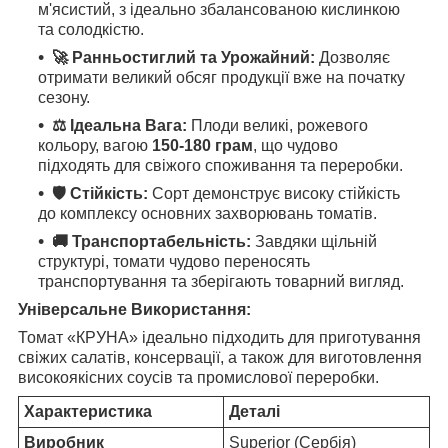
м'ясистий, з ідеально збалансованою кислинкою
та солодкістю.
🚀 Ранньостиглий та Урожайний:
Дозволяє
отримати великий обсяг продукції вже на початку
сезону.
⚖️ Ідеальна Вага:
Плоди великі, рожевого
кольору, вагою
150-180 грам
, що чудово
підходять для свіжого споживання та переробки.
🛡️ Стійкість:
Сорт демонструє високу стійкість
до комплексу основних захворювань томатів.
🚚 Транспортабельність:
Завдяки щільній
структурі, томати чудово переносять
транспортування та зберігають товарний вигляд.
Універсальне Використання:
Томат «КРУНА» ідеально підходить для приготування
свіжих салатів, консервації, а також для виготовлення
високоякісних соусів та промислової переробки.
Характеристика
Деталі
Виробник
Superior (Сербія)