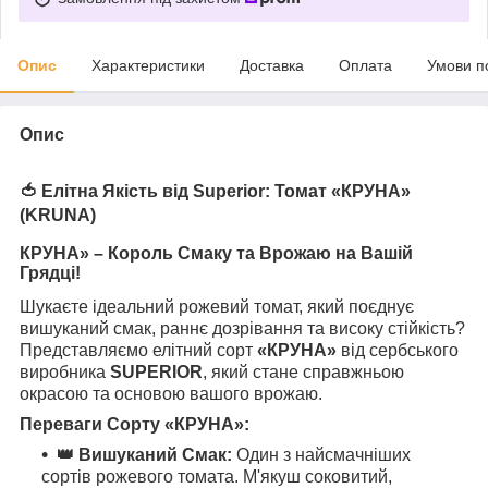
Опис
Характеристики
Доставка
Оплата
Умови п
Опис
🍅
Елітна Якість від Superior: Томат «КРУНА»
(KRUNA)
КРУНА» – Король Смаку та Врожаю на Вашій
Грядці!
Шукаєте ідеальний рожевий томат, який поєднує
вишуканий смак, раннє дозрівання та високу стійкість?
Представляємо елітний сорт
«КРУНА»
від сербського
виробника
SUPERIOR
, який стане справжньою
окрасою та основою вашого врожаю.
Переваги Сорту «КРУНА»:
👑 Вишуканий Смак:
Один з найсмачніших
сортів рожевого томата. М'якуш соковитий,