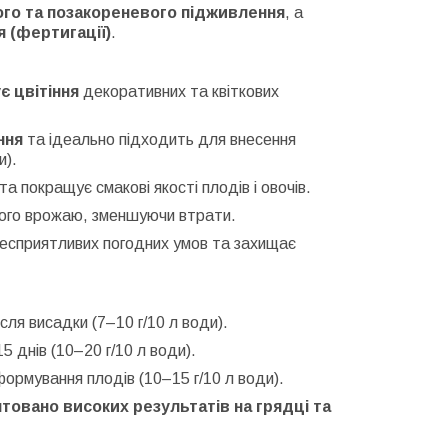
го та позакореневого підживлення
, а
 (фертигації)
.
є цвітіння
декоративних та квіткових
ння
та ідеально підходить для внесення
и).
та покращує смакові якості плодів і овочів.
ного врожаю, зменшуючи втрати.
несприятливих погодних умов та захищає
сля висадки (7–10 г/10 л води).
5 днів (10–20 г/10 л води).
ормування плодів (10–15 г/10 л води).
овано високих результатів на грядці та