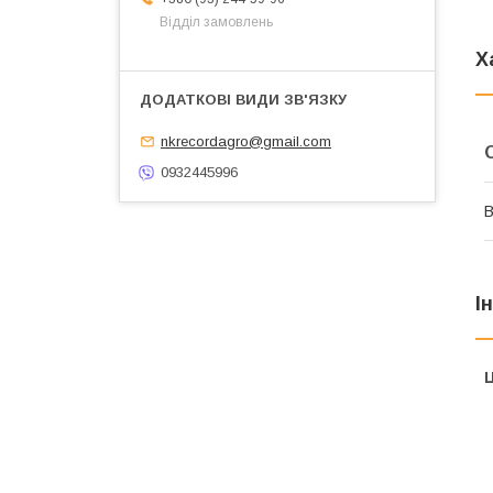
Відділ замовлень
Х
nkrecordagro@gmail.com
0932445996
В
І
Ц