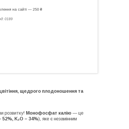
лення на сайті — 250 ₴
од:
0189
вітіння, щедрого плодоношення та
зи розвитку!
Монофосфат калію
— це
– 52%, K₂O – 34%
), яке є незамінним