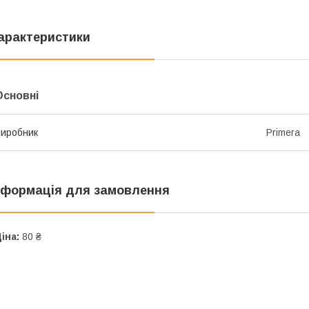
арактеристики
Основні
иробник
Primera
нформація для замовлення
іна:
80 ₴