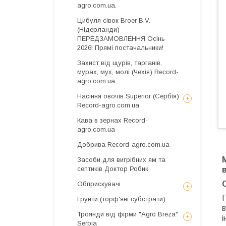
agro.com.ua.
Цибуля сівок Broer B.V.
(Нідерланди)
ПЕРЕДЗАМОВЛЕННЯ Осінь
2026! Прямі постачальники!
Захист від щурів, тарганів,
мурах, мух, молі (Чехія) Record-
agro.com.ua
Насіння овочів Superior (Сербія)
Record-agro.com.ua
Кава в зернах Record-
agro.com.ua
Добрива Record-agro.com.ua
Засоби для вигрібних ям та
септиків Доктор Робик
Обприскувачі
Грунти (торф'яні субстрати)
Троянди від фірми "Agro Breza"
і
Serbia