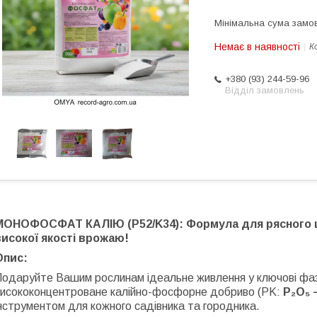
Мінімальна сума замов
Немає в наявності
К
+380 (93) 244-59-96
Відділ замовлень
МОНОФОСФАТ КАЛІЮ (P52/K34): Формула для рясного ц
високої якості врожаю!
Опис:
Подаруйте Вашим рослинам ідеальне живлення у ключові фа
висококонцентроване калійно-фосфорне добриво (PK:
P₂O₅ 
нструментом для кожного садівника та городника.