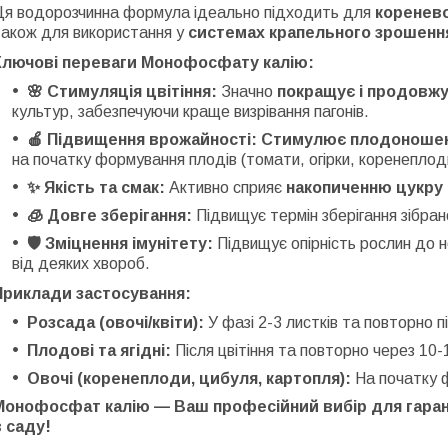
Ця водорозчинна формула ідеально підходить для
коренево
також для використання у
системах крапельного зрошення
Ключові переваги Монофосфату калію:
🌸 Стимуляція цвітіння:
Значно
покращує і продовжу
культур, забезпечуючи краще визрівання пагонів.
🍎 Підвищення врожайності:
Стимулює плодоноше
на початку формування плодів (томати, огірки, коренеплод
✨ Якість та смак:
Активно сприяє
накопиченню цукру
🧊 Довге зберігання:
Підвищує термін зберігання зібра
🛡️ Зміцнення імунітету:
Підвищує опірність рослин до 
від деяких хвороб.
Приклади застосування:
Розсада (овочі/квіти):
У фазі 2-3 листків та повторно пі
Плодові та ягідні:
Після цвітіння та повторно через 10-1
Овочі (коренеплоди, цибуля, картопля):
На початку ф
Монофосфат калію — Ваш професійний вибір для гарант
в саду!