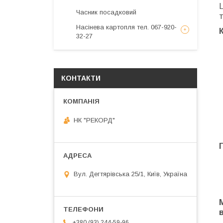
Часник посадковий
Насінева картопля тел. 067-920-
32-27
КОНТАКТИ
НК "РЕКОРД"
Вул. Дегтярівська 25/1, Київ, Україна
+380 (93) 244-59-96