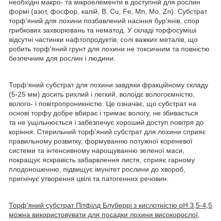
необхідні макро- та мікроелементи в доступній для рослин
формі (азот, фосфор, калій, B, Cu, Fe, Mn, Mo, Zn). Субстрат
торф'яний для лохини позбавлений насіння бур'янів, спор
грибкових захворювань та нематод. У складі торфосуміші
відсутні частинки нафтопродуктів, солі важких металів, що
робить торф'яний грунт для лохини не токсичним та повністю
безпечним для рослин і людини.
Торф'яний субстрат для лохини завдяки фракційному складу
(5-25 мм) досить рихлий і легкий, волоідє вологоємністю,
волого- і повітропроникністю. Це означає, що субстрат на
основі торфу добре вбирає і тримає вологу, не збивається
та не ущільнюється і забезпечує хороший доступ повітря до
коріння. Стерильний торф'яний субстрат для лохини сприяє
правильному розвитку, формуванню потужної кореневої
системи та інтенсивному нарощуванню зеленої маси,
покращує яскравість забарвлення листя, сприяє гарному
плодоношенню, підвищує імунітет рослини до хвороб,
пригнічує утворення цвілі та патогенних речовин.
Торф'яний субстрат Пітфілд Блуберрі з кислотністю pH 3,5-4,5
можна використовувати для посадки лохини високорослої,