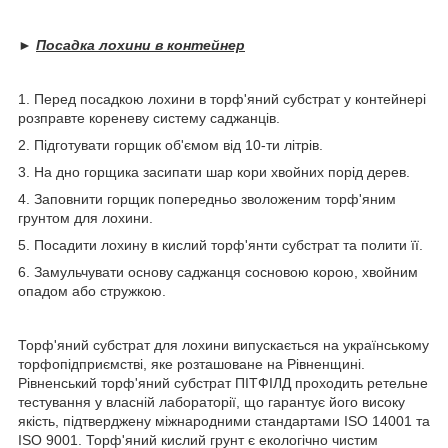
►
Посадка лохини в контейнер
1. Перед посадкою лохини в торф'яний субстрат у контейнері
розправте кореневу систему саджанців.
2. Підготувати горщик об'ємом від 10-ти літрів.
3. На дно горщика засипати шар кори хвойних порід дерев.
4. Заповнити горщик попередньо зволоженим торф'яним
грунтом для лохини.
5. Посадити лохину в кислий торф'янти субстрат та полити її.
6. Замульчувати основу саджанця сосновою корою, хвойним
опадом або стружкою.
Торф'яний субстрат для лохини випускається на українському
торфопідприємстві, яке розташоване на Рівненщині.
Рівненський торф'яний субстрат ПІТФІЛД проходить ретельне
тестування у власній лабораторії, що гарантує його високу
якість, підтверджену міжнародними стандартами ISO 14001 та
ISO 9001. Торф'яний кислий грунт є екологічно чистим