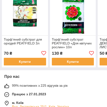
Торф'яний субстрат для
Торф'яний субстрат
Торф
орхідей PEATFIELD 3л
PEATFIELD «Для квітучих
ДЕК
рослин» 10л
ЛИС
PEA
70
130
50
₴
₴
Купити
Купити
Про нас
99% позитивних з 225 відгуків за рік
Працює з 27.01.2023
м. Київ
Вул. Дегтярівська 25/1, Київ, Україна