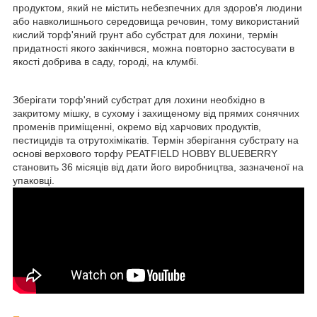
продуктом, який не містить небезпечних для здоров'я людини
або навколишнього середовища речовин, тому використаний
кислий торф'яний грунт або субстрат для лохини, термін
придатності якого закінчився, можна повторно застосувати в
якості добрива в саду, городі, на клумбі.
Зберігати торф'яний субстрат для лохини необхідно в
закритому мішку, в сухому і захищеному від прямих сонячних
променів приміщенні, окремо від харчових продуктів,
пестицидів та отрутохімікатів. Термін зберігання субстрату на
основі верхового торфу PEATFIELD HOBBY BLUEBERRY
становить 36 місяців від дати його виробництва, зазначеної на
упаковці.