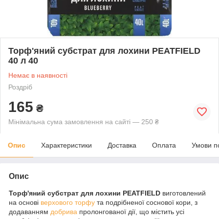
Торф'яний субстрат для лохини PEATFIELD
40 л 40
Немає в наявності
Роздріб
165
₴
Мінімальна сума замовлення на сайті — 250 ₴
Опис
Характеристики
Доставка
Оплата
Умови п
Опис
Торф'яний субстрат для лохини PEATFIELD
виготовлений
на основі
верхового торфу
та подрібненої соснової кори, з
додаванням
добрива
пролонгованої дії, що містить усі