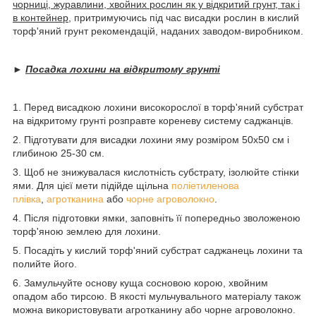
чорниці, журавлини, хвойних рослин як у відкритий грунт, так і
в контейнер
, притримуючись під час висадки рослин в кислий
торф'яний грунт рекомендацій, наданих заводом-виробником.
►
Посадка лохини на відкритому грунті
1. Перед висадкою лохини високорослої в торф'яний субстрат
на відкритому грунті розправте кореневу систему саджанців.
2. Підготувати для висадки лохини яму розміром 50х50 см і
глибиною 25-30 см.
3. Щоб не знижувалася кислотність субстрату, ізолюйте стінки
ями. Для цієї мети підійде щільна
поліетиленова
плівка
,
агротканина
або
чорне агроволокно
.
4. Після підготовки ямки, заповніть її попередньо зволоженою
торф'яною землею для лохини.
5. Посадіть у кислий торф'яний субстрат саджанець лохини та
полийте його.
6. Замульчуйте основу куща сосновою корою, хвойним
опадом або тирсою. В якості мульчувального матеріалу також
можна використовувати агротканину або чорне агроволокно.