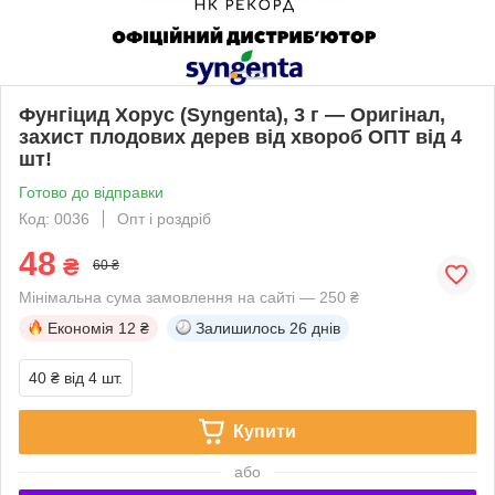
Фунгіцид Хорус (Syngenta), 3 г — Оригінал,
захист плодових дерев від хвороб ОПТ від 4
шт!
Готово до відправки
Код: 0036
Опт і роздріб
48
₴
60 ₴
Мінімальна сума замовлення на сайті — 250 ₴
Економія
12 ₴
Залишилось
26 днів
40 ₴
від 4 шт.
Купити
або