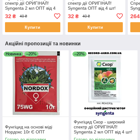
спектр дії ОРИГІНАЛ!
спектр дії ОРИГІНАЛ!
Спре
Syngenta 2 мл ОПТ від 4
Syngenta ОПТ від 4 шт!
Syn
шт!
допо
32
32
264
₴
₴
40 ₴
40 ₴
росл
Купити
Купити
Акційні пропозиції та новинки
Новинка
–20%
–20%
Фунгіцид Скор - широкий
Фунгіцид на основі міді
спектр дії ОРИГІНАЛ!
Нордокс 10г Є ОПТ
Syngenta 2 мл ОПТ від 4 шт!
Готово до відправки
Готово до відправки