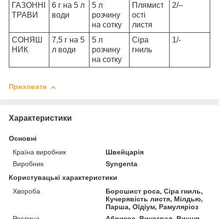
ГАЗОННІ
6 г на 5 л
5 л
Плямист
2/–
ТРАВИ
води
розчину
ості
на сотку
листя
СОНЯШ
7,5 г на 5
5 л
Сіра
1/-
НИК
л води
розчину
гниль
на сотку
Приховати
Характеристики
Основні
Країна виробник
Швейцарія
Виробник
Syngenta
Користувацькі характеристики
Хвороба
Борошист роса, Сіра гниль,
Кучерявість листя, Мілдью,
Парша, Оїдіум, Рамуляріоз
Рослина
Абрикос, Виноград, Вишня,