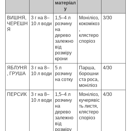
матеріал
у
ВИШНЯ,
3 г на 8–
1,5–4 л
Моніліоз,
3/30
ЧЕРЕШН
10 л води
розчину
кокомікоз
Я
на
,
дерево
клястеро
залежно
споріоз
від
розміру
крони
ЯБЛУНЯ
3 г на 8–
5 л
Парша,
4/30
, ГРУША
10 л води
розчину
борошни
на сотку
ста роса,
моніліоз
ПЕРСИК
3 г на 8–
1,5–4 л
Моніліоз,
4/30
10 л води
розчину
кучерявіс
на
ть листя,
дерево
клястеро
залежно
споріоз
від
розміру