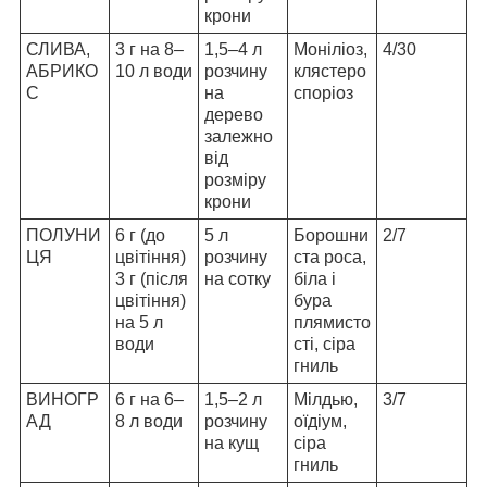
крони
СЛИВА,
3 г на 8–
1,5–4 л
Моніліоз,
4/30
АБРИКО
10 л води
розчину
клястеро
С
на
споріоз
дерево
залежно
від
розміру
крони
ПОЛУНИ
6 г (до
5 л
Борошни
2/7
ЦЯ
цвітіння)
розчину
ста роса,
3 г (після
на сотку
біла і
цвітіння)
бура
на 5 л
плямисто
води
сті, сіра
гниль
ВИНОГР
6 г на 6–
1,5–2 л
Мілдью,
3/7
АД
8 л води
розчину
оїдіум,
на кущ
сіра
гниль