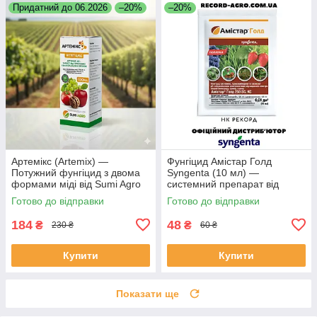
Придатний до 06.2026
–20%
–20%
Артемікс (Artemix) —
Фунгіцид Амістар Голд
Потужний фунгіцид з двома
Syngenta (10 мл) —
формами міді від Sumi Agro
системний препарат від
(Японія) 100 мл
хвороб ОПТ від 4 шт!
Готово до відправки
Готово до відправки
184
48
₴
₴
230 ₴
60 ₴
Купити
Купити
Показати ще