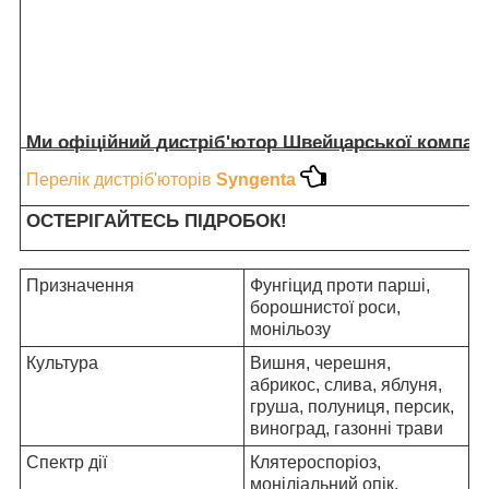
Ми офіційний дистріб'ютор Швейцарської компанії
Перелік дистріб'юторів
Syngenta
ОСТЕРІГАЙТЕСЬ ПІДРОБОК!
Призначення
Фунгіцид проти парші,
борошнистої роси,
монільозу
Культура
Вишня, черешня,
абрикос, слива, яблуня,
груша, полуниця, персик,
виноград, газонні трави
Спектр дії
Клятероспоріоз,
моніліальний опік,