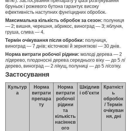
мг/кг). Застосування препарату у фазі розпукування
бруньок і рожевого бутона гарантує високу
ефективність наступних фунгіцидних обробок.
Максимальна кількість обробок за сезон:
полуниця
— 2; вишня, черешня, абрикос, виноград — 3; яблуня,
груша, слива — 4.
Термін очікування після обробки:
полуниця,
виноград — 7 днів; кісточкові й зерняткові — 30 днів.
Норма витрати робочої рідини:
молоді дерева — 2
л/дерево, плодоносні дерева середнього віку — до 5 л/
дерево, виноград — 2 л/кущ, полуниці — до 5 л/сотку.
Застосування
Культур
Норма
Норма
Шкідлив
Кратніст
а
витрати
витрати
і об’єкти
ь
препара
робочої
обробок
ту
рідини
/ Термін
та
очікуван
кількість
ня, дні
насіннєв
ого