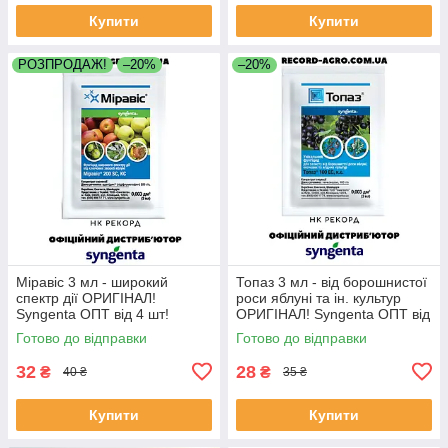
Купити
Купити
РОЗПРОДАЖ!
–20%
–20%
Міравіс 3 мл - широкий
Топаз 3 мл - від борошнистої
спектр дії ОРИГІНАЛ!
роси яблуні та ін. культур
Syngenta ОПТ від 4 шт!
ОРИГІНАЛ! Syngenta ОПТ від
4 штук!
Готово до відправки
Готово до відправки
32
28
₴
₴
40 ₴
35 ₴
Купити
Купити