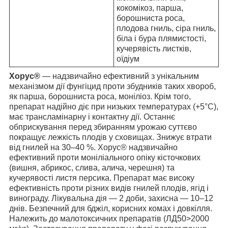
кокомікоз, парша,
борошниста роса,
плодова гниль, сіра гниль,
біла і бура плямистості,
кучерявість листків,
оїдіум
Хорус®
— надзвичайно ефективний з унікальним
механізмом дії фунгіцид проти збудників таких хвороб,
як парша, борошниста роса, моніліоз. Крім того,
препарат надійно діє при низьких температурах (+5°С),
має трансламінарну і контактну дії. Останнє
обприскування перед збиранням урожаю суттєво
покращує лежкість плодів у сховищах. Знижує втрати
від гнилей на 30–40 %. Хорус® надзвичайно
ефективний проти моніліального опіку кісточкових
(вишня, абрикос, слива, алича, черешня) та
кучерявості листя персика. Препарат має високу
ефективність проти різних видів гнилей плодів, ягід і
винограду. Лікувальна дія — 2 доби, захисна — 10–12
днів. Безпечний для бджіл, корисних комах і довкілля.
Належить до малотоксичних препаратів (ЛД50>2000