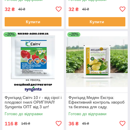
32
32
₴
₴
40 ₴
40 ₴
Купити
Купити
–20%
–20%
Фунгіцид Світч 10 г - від сірої і
Фунгіцид Медян Екстра:
плодової гнилі ОРИГІНАЛ!
Ефективний контроль хвороб
Syngenta ОПТ від 3 шт!
та безпека для саду.
Японська якість (20 мл)
Готово до відправки
Готово до відправки
116
36
₴
₴
145 ₴
45 ₴