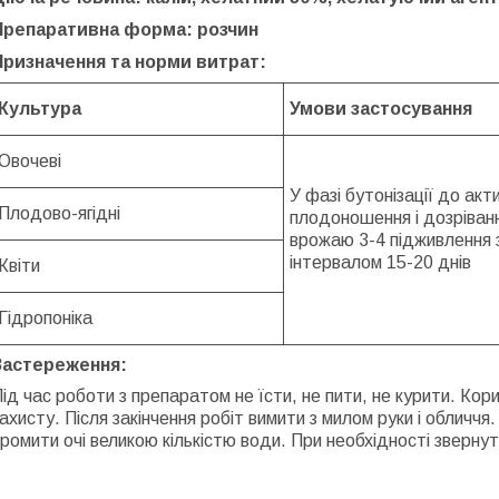
Препаративна форма: розчин
Призначення та норми витрат:
Культура
Умови застосування
Овочеві
У фазі бутонізації до акт
Плодово-ягідні
плодоношення і дозріван
врожаю 3-4 підживлення 
інтервалом 15-20 днів
Квіти
Гідропоніка
Застереження:
ід час роботи з препаратом не їсти, не пити, не курити. Ко
ахисту. Після закінчення робіт вимити з милом руки і обличчя
ромити очі великою кількістю води. При необхідності звернут