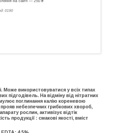
лення на сайті — 250 ₴
од:
0190
ді. Може використовуватися у всіх типах
х підгодівель. На відміну від нітратних
имулює поглинання калію кореневою
 прояв небезпечних грибкових хвороб,
арату рослин, активізує відтік
сть продукції : смакові якості, вміст
т EDTA: 4.5%