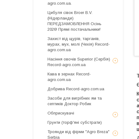
agro.com.ua.
Цибуля сівок Broer B.V.
(Нідерланди)
ПЕРЕДЗАМОВЛЕННЯ Осінь
2026! Прямі постачальники!
Захист від щурів, тарганів,
мурах, мух, молі (Чехія) Record-
agro.com.ua
Насіння овочів Superior (Сербія)
Record-agro.com.ua
Кава в зернах Record-
agro.com.ua
Добрива Record-agro.com.ua
Засоби для вигрібних ям та
септиків Доктор Робик
Обприскувачі
Грунти (торф'яні субстрати)
Троянди від фірми "Agro Breza"
Serbia