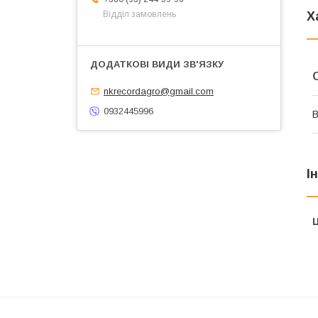
Х
Відділ замовлень
nkrecordagro@gmail.com
0932445996
В
І
Ц