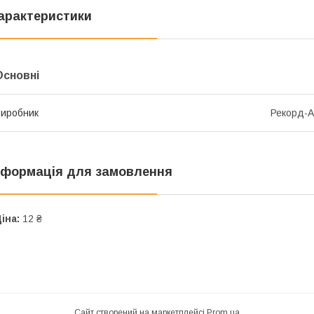
арактеристики
Основні
иробник
Рекорд-А
нформація для замовлення
іна:
12 ₴
Сайт створений на маркетплейсі
Prom.ua