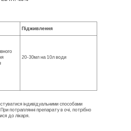
Підживлення
ивного
ня
20-30мл на 10л води
з
ристуватися індивідуальними способами
. При потраплянні препарату в очі, потрібно
ися до лікаря.