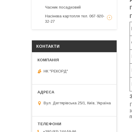
Часник посадковий
Насінева картопля тел. 067-920-
32-27
КОНТАКТИ
НК "РЕКОРД"
Вул. Дегтярівська 25/1, Київ, Україна
П
з
п
+380 (93) 244-59-96