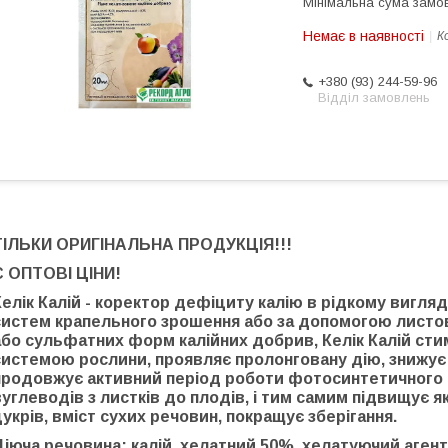
Мінімальна сума замов
Немає в наявності
К
+380 (93) 244-59-96
Відділ замовлень
ТІЛЬКИ ОРИГІНАЛЬНА ПРОДУКЦІЯ!!!
Є ОПТОВІ ЦІНИ!
Келік Калій - коректор дефіциту калію в рідкому вигля
систем крапельного зрошення або за допомогою листови
або сульфатних форм калійних добрив, Келік Калій ст
системою рослини, проявляє пролонговану дію, знижує
продовжує активний період роботи фотосинтетичного ап
вуглеводів з листків до плодів, і тим самим підвищує які
цукрів, вміст сухих речовин, покращує зберігання.
Діюча речовина: калій, хелатний 50%, хелатуючий аген