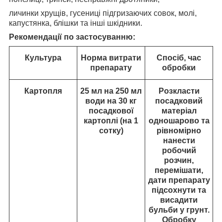
личинки хрущів, гусениці підгризаючих совок, молі,
капустянка, блішки та інші шкідники.
Рекомендації по застосуванню:
Культура
Норма витрати
Спосіб, час
препарату
обробки
Картопля
25 мл на 250 мл
Розкласти
води на 30 кг
посадковий
посадкової
матеріал
картоплі (на 1
одношарово та
сотку)
рівномірно
нанести
робочий
розчин,
перемішати,
дати препарату
підсохнути та
висадити
бульби у грунт.
Обробку