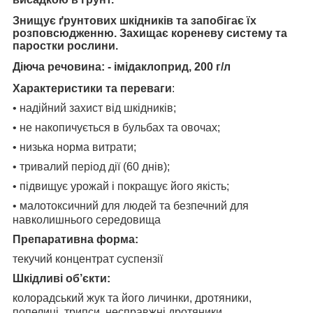
Знищує ґрунтових шкідників та запобігає їх
розповсюдженню. Захищає кореневу систему та
паростки рослини.
Діюча речовина: - імідаклоприд, 200 г/л
Характеристики та переваги
:
• надійний захист від шкідників;
• не накопичується в бульбах та овочах;
• низька норма витрати;
• тривалий період дії (60 днів);
• підвищує урожай і покращує його якість;
• малотоксичний для людей та безпечний для
навколишнього середовища
Препаративна форма:
текучий концентрат суспензії
Шкідливі об’єкти:
колорадський жук та його личинки, дротяники,
попелиці, трипси, несправжні дротяники,